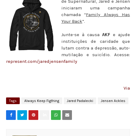
de Supernatural, Jared e Jensen
iniciaram uma campanha
chamada “
Family Always Has
Your Back
”.
Junte-se à causa
AKF
e ajude
instituições de caridade que
lutam contra a depressão, auto-
mutilação e suicídio. Acesse:
represent.com/jaredjensenfamily
Via
Tags
Always Keep Figthing
Jared Padalecki
Jensen Ackles