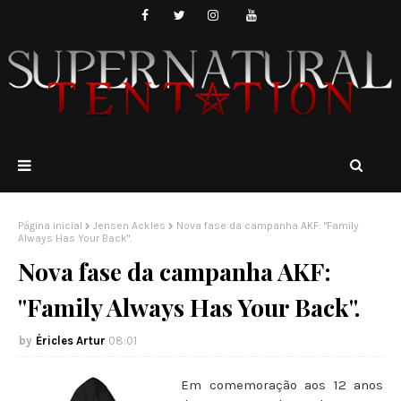
Página inicial
Jensen Ackles
Nova fase da campanha AKF: "Family
Always Has Your Back".
Nova fase da campanha AKF:
"Family Always Has Your Back".
Éricles Artur
08:01
Em comemoração aos 12 anos