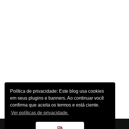
Política de privacidade: Este blog usa cookies
em seus plugins e banners. Ao continuar você
confirma que aceita os termos e está ciente.
Ver políticas de privacidade.
Início
Sobre o Site
Contato
Ok