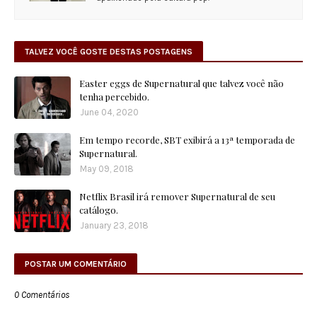
TALVEZ VOCÊ GOSTE DESTAS POSTAGENS
Easter eggs de Supernatural que talvez você não
tenha percebido.
June 04, 2020
Em tempo recorde, SBT exibirá a 13ª temporada de
Supernatural.
May 09, 2018
Netflix Brasil irá remover Supernatural de seu
catálogo.
January 23, 2018
POSTAR UM COMENTÁRIO
0 Comentários