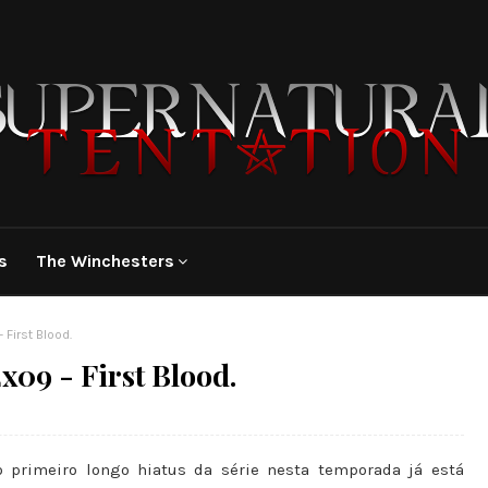
s
The Winchesters
First Blood.
x09 - First Blood.
 primeiro longo hiatus da série nesta temporada já está