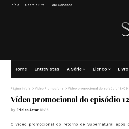
Início
Sobre o Site
Fale Conosco
Home
Entrevistas
A Série
Elenco
Livro
Página inicial
Vídeo Promocional
Vídeo promocional do episódio 12x09 - 
Vídeo promocional do episódio 12
Éricles Artur
16:26
O vídeo promocional do retorno de Supernatural após o