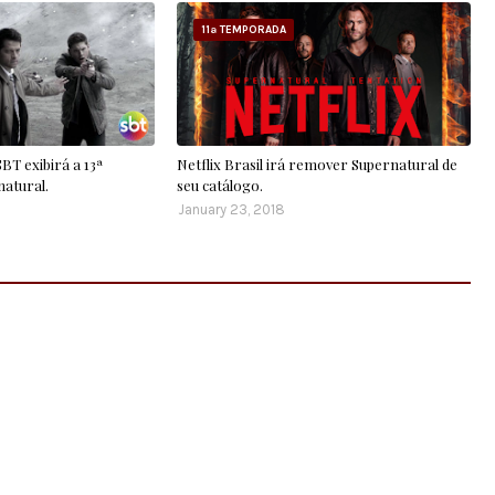
11ª TEMPORADA
T exibirá a 13ª
Netflix Brasil irá remover Supernatural de
atural.
seu catálogo.
January 23, 2018