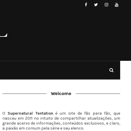
Welcome
O
Supernatural Tentation
é um site de fãs para fãs, que
nasceu em 2011 no intuito de compartilhar atualizações, um
grande acervo de informações, conteúdos exclusivos, e claro,
a paixão em comum pela série e seu elenco.