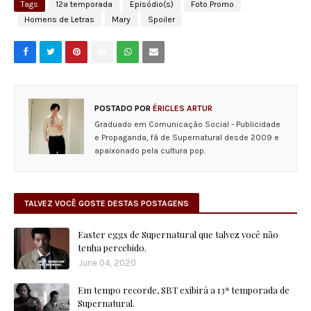
Tags
12ª temporada
Episódio(s)
Foto Promo
Homens de Letras
Mary
Spoiler
POSTADO POR
ÉRICLES ARTUR
Graduado em Comunicação Social - Publicidade
e Propaganda, fã de Supernatural desde 2009 e
apaixonado pela cultura pop.
TALVEZ VOCÊ GOSTE DESTAS POSTAGENS
Easter eggs de Supernatural que talvez você não
tenha percebido.
June 04, 2020
Em tempo recorde, SBT exibirá a 13ª temporada de
Supernatural.