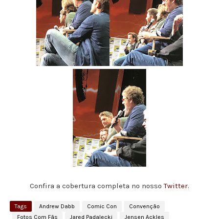
Confira a cobertura completa no nosso
Twitter
.
Tags
Andrew Dabb
Comic Con
Convenção
Fotos Com Fãs
Jared Padalecki
Jensen Ackles