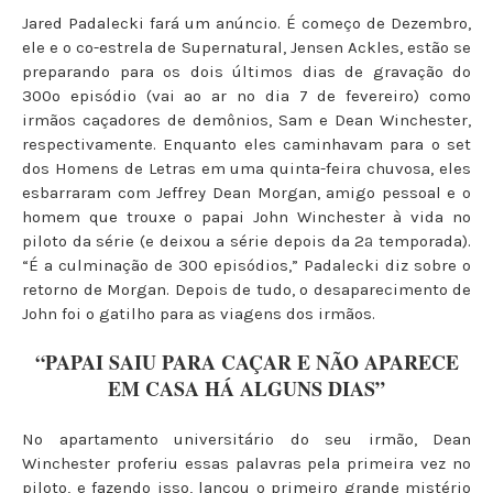
Jared Padalecki fará um anúncio. É começo de Dezembro,
ele e o co-estrela de Supernatural, Jensen Ackles, estão se
preparando para os dois últimos dias de gravação do
300º episódio (vai ao ar no dia 7 de fevereiro) como
irmãos caçadores de demônios, Sam e Dean Winchester,
respectivamente. Enquanto eles caminhavam para o set
dos Homens de Letras em uma quinta-feira chuvosa, eles
esbarraram com Jeffrey Dean Morgan, amigo pessoal e o
homem que trouxe o papai John Winchester à vida no
piloto da série (e deixou a série depois da 2ª temporada).
“É a culminação de 300 episódios,” Padalecki diz sobre o
retorno de Morgan. Depois de tudo, o desaparecimento de
John foi o gatilho para as viagens dos irmãos.
“PAPAI SAIU PARA CAÇAR E NÃO APARECE
EM CASA HÁ ALGUNS DIAS”
No apartamento universitário do seu irmão, Dean
Winchester proferiu essas palavras pela primeira vez no
piloto, e fazendo isso, lançou o primeiro grande mistério