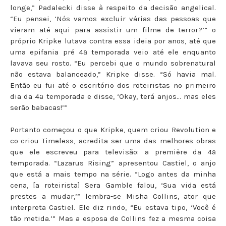
longe,” Padalecki disse à respeito da decisão angelical.
“Eu pensei, ‘Nós vamos excluir várias das pessoas que
vieram até aqui para assistir um filme de terror?’” o
próprio Kripke lutava contra essa ideia por anos, até que
uma epifania pré 4ª temporada veio até ele enquanto
lavava seu rosto. “Eu percebi que o mundo sobrenatural
não estava balanceado,” Kripke disse. “Só havia mal.
Então eu fui até o escritório dos roteiristas no primeiro
dia da 4ª temporada e disse, ‘Okay, terá anjos... mas eles
serão babacas!’”
Portanto começou o que Kripke, quem criou Revolution e
co-criou Timeless, acredita ser uma das melhores obras
que ele escreveu para televisão: a première da 4ª
temporada. “Lazarus Rising” apresentou Castiel, o anjo
que está a mais tempo na série. “Logo antes da minha
cena, [a roteirista] Sera Gamble falou, ‘Sua vida está
prestes a mudar,’” lembra-se Misha Collins, ator que
interpreta Castiel. Ele diz rindo, “Eu estava tipo, ‘Você é
tão metida.’” Mas a esposa de Collins fez a mesma coisa