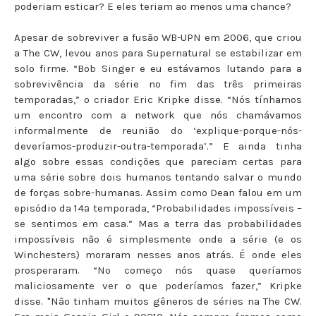
poderiam esticar? E eles teriam ao menos uma chance?
Apesar de sobreviver a fusão WB-UPN em 2006, que criou
a The CW, levou anos para Supernatural se estabilizar em
solo firme. “Bob Singer e eu estávamos lutando para a
sobrevivência da série no fim das três primeiras
temporadas,” o criador Eric Kripke disse. “Nós tínhamos
um encontro com a network que nós chamávamos
informalmente de reunião do ‘explique-porque-nós-
deveríamos-produzir-outra-temporada’.” E ainda tinha
algo sobre essas condições que pareciam certas para
uma série sobre dois humanos tentando salvar o mundo
de forças sobre-humanas. Assim como Dean falou em um
episódio da 14ª temporada, “Probabilidades impossíveis –
se sentimos em casa.” Mas a terra das probabilidades
impossíveis não é simplesmente onde a série (e os
Winchesters) moraram nesses anos atrás. É onde eles
prosperaram. “No começo nós quase queríamos
maliciosamente ver o que poderíamos fazer,” Kripke
disse. "Não tinham muitos gêneros de séries na The CW.