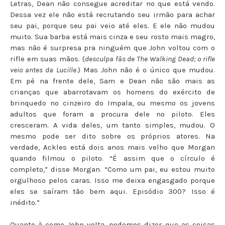
Letras, Dean não consegue acreditar no que está vendo.
Dessa vez ele não está recrutando seu irmão para achar
seu pai, porque seu pai veio até eles. E ele não mudou
muito. Sua barba está mais cinza e seu rosto mais magro,
mas não é surpresa pra ninguém que John voltou com o
rifle em suas mãos. (
desculpa fãs de The Walking Dead; o rifle
veio antes da Lucille
.) Mas John não é o único que mudou.
Em pé na frente dele, Sam e Dean não são mais as
crianças que abarrotavam os homens do exército de
brinquedo no cinzeiro do Impala, ou mesmo os jovens
adultos que foram a procura dele no piloto. Eles
cresceram. A vida deles, um tanto simples, mudou. O
mesmo pode ser dito sobre os próprios atores. Na
verdade, Ackles está dois anos mais velho que Morgan
quando filmou o piloto. “É assim que o círculo é
completo,” disse Morgan. “Como um pai, eu estou muito
orgulhoso pelos caras. Isso me deixa engasgado porque
eles se saíram tão bem aqui. Episódio 300? Isso é
inédito.”
Quanto à como John volta, podemos dizer que as coisas