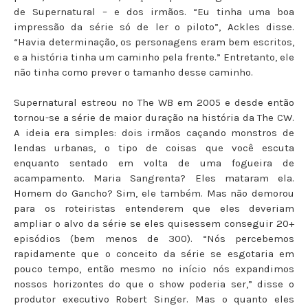
de Supernatural – e dos irmãos. “Eu tinha uma boa
impressão da série só de ler o piloto”, Ackles disse.
“Havia determinação, os personagens eram bem escritos,
e a história tinha um caminho pela frente.” Entretanto, ele
não tinha como prever o tamanho desse caminho.
Supernatural estreou no The WB em 2005 e desde então
tornou-se a série de maior duração na história da The CW.
A ideia era simples: dois irmãos caçando monstros de
lendas urbanas, o tipo de coisas que você escuta
enquanto sentado em volta de uma fogueira de
acampamento. Maria Sangrenta? Eles mataram ela.
Homem do Gancho? Sim, ele também. Mas não demorou
para os roteiristas entenderem que eles deveriam
ampliar o alvo da série se eles quisessem conseguir 20+
episódios (bem menos de 300). “Nós percebemos
rapidamente que o conceito da série se esgotaria em
pouco tempo, então mesmo no início nós expandimos
nossos horizontes do que o show poderia ser,” disse o
produtor executivo Robert Singer. Mas o quanto eles