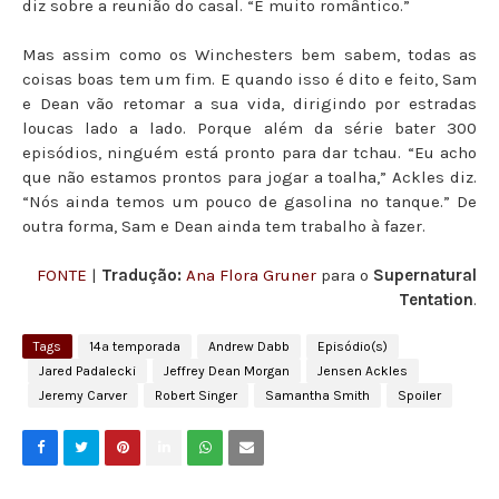
diz sobre a reunião do casal. “É muito romântico.”
Mas assim como os Winchesters bem sabem, todas as
coisas boas tem um fim. E quando isso é dito e feito, Sam
e Dean vão retomar a sua vida, dirigindo por estradas
loucas lado a lado. Porque além da série bater 300
episódios, ninguém está pronto para dar tchau. “Eu acho
que não estamos prontos para jogar a toalha,” Ackles diz.
“Nós ainda temos um pouco de gasolina no tanque.” De
outra forma, Sam e Dean ainda tem trabalho à fazer.
FONTE
|
Tradução:
Ana Flora Gruner
para o
Supernatural
Tentation
.
Tags
14ª temporada
Andrew Dabb
Episódio(s)
Jared Padalecki
Jeffrey Dean Morgan
Jensen Ackles
Jeremy Carver
Robert Singer
Samantha Smith
Spoiler