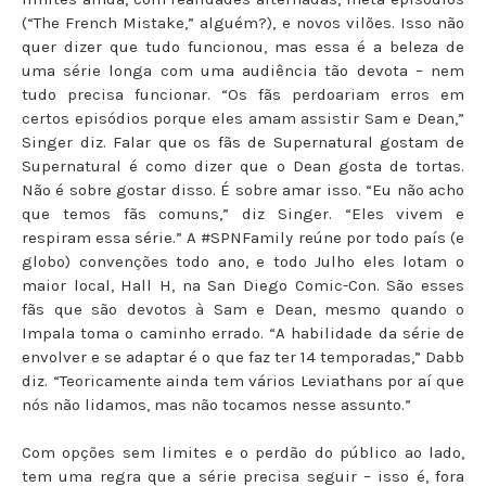
(“The French Mistake,” alguém?), e novos vilões. Isso não
quer dizer que tudo funcionou, mas essa é a beleza de
uma série longa com uma audiência tão devota – nem
tudo precisa funcionar. “Os fãs perdoariam erros em
certos episódios porque eles amam assistir Sam e Dean,”
Singer diz. Falar que os fãs de Supernatural gostam de
Supernatural é como dizer que o Dean gosta de tortas.
Não é sobre gostar disso. É sobre amar isso. “Eu não acho
que temos fãs comuns,” diz Singer. “Eles vivem e
respiram essa série.” A #SPNFamily reúne por todo país (e
globo) convenções todo ano, e todo Julho eles lotam o
maior local, Hall H, na San Diego Comic-Con. São esses
fãs que são devotos à Sam e Dean, mesmo quando o
Impala toma o caminho errado. “A habilidade da série de
envolver e se adaptar é o que faz ter 14 temporadas,” Dabb
diz. “Teoricamente ainda tem vários Leviathans por aí que
nós não lidamos, mas não tocamos nesse assunto.”
Com opções sem limites e o perdão do público ao lado,
tem uma regra que a série precisa seguir – isso é, fora