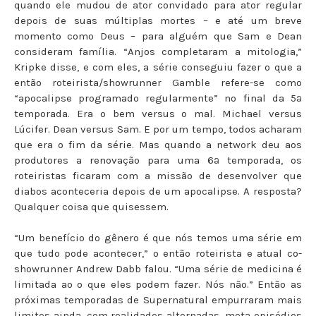
quando ele mudou de ator convidado para ator regular
depois de suas múltiplas mortes – e até um breve
momento como Deus – para alguém que Sam e Dean
consideram família. “Anjos completaram a mitologia,”
Kripke disse, e com eles, a série conseguiu fazer o que a
então roteirista/showrunner Gamble refere-se como
“apocalipse programado regularmente” no final da 5ª
temporada. Era o bem versus o mal. Michael versus
Lúcifer. Dean versus Sam. E por um tempo, todos acharam
que era o fim da série. Mas quando a network deu aos
produtores a renovação para uma 6ª temporada, os
roteiristas ficaram com a missão de desenvolver que
diabos aconteceria depois de um apocalipse. A resposta?
Qualquer coisa que quisessem.
“Um benefício do gênero é que nós temos uma série em
que tudo pode acontecer,” o então roteirista e atual co-
showrunner Andrew Dabb falou. “Uma série de medicina é
limitada ao o que eles podem fazer. Nós não.” Então as
próximas temporadas de Supernatural empurraram mais
limites ainda, com realidades alternadas, meta episódios