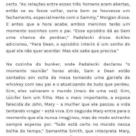
certo. “As relações entre esses três homens eram abertas,
então se eu fosse voltar, seria bom se houvesse um
fechamento, especialmente com o Sammy,” Morgan disse.
E antes que a hora acabe, ambos meninos terão um
momento sozinhos com o pai. “Esse episódio dá ao Sam
uma chance de perdoar,” Padalecki disse. Ackles
adicionou, “Para Dean, o episódio inteiro é um sonho do
qual ele não quer acordar. Mas ele sabe que precisa.”
Na cozinha do bunker, onde Padalecki declarou “o
momento reunião” horas atrás, Sam e Dean estão
sentados em volta da mesa tomando uma garrafa de
whiskey com seu pai e o atualizando de tudo que perdeu.
Sim, eles salvaram o mundo (mais de uma vez). Sim,
Lúcifer tem um filho. Mas o mais importante, a esposa
falecida de John, Mary – a mulher que ele passou a vida
tentando vingar – está viva. Em seguida Mary entra para o
momento que ela nunca imaginou, mas de modo estranho
sempre esperou por. “Tudo está certo no mundo nessa
bolha do tempo,” Samantha Smith, que interpreta Mary,