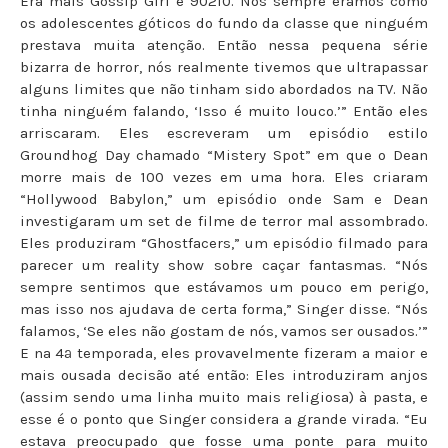
Era mais Gossip Girl e 90210. Nós sempre éramos como
os adolescentes góticos do fundo da classe que ninguém
prestava muita atenção. Então nessa pequena série
bizarra de horror, nós realmente tivemos que ultrapassar
alguns limites que não tinham sido abordados na TV. Não
tinha ninguém falando, ‘Isso é muito louco.’” Então eles
arriscaram. Eles escreveram um episódio estilo
Groundhog Day chamado “Mistery Spot” em que o Dean
morre mais de 100 vezes em uma hora. Eles criaram
“Hollywood Babylon,” um episódio onde Sam e Dean
investigaram um set de filme de terror mal assombrado.
Eles produziram “Ghostfacers,” um episódio filmado para
parecer um reality show sobre caçar fantasmas. “Nós
sempre sentimos que estávamos um pouco em perigo,
mas isso nos ajudava de certa forma,” Singer disse. “Nós
falamos, ‘Se eles não gostam de nós, vamos ser ousados.’”
E na 4ª temporada, eles provavelmente fizeram a maior e
mais ousada decisão até então: Eles introduziram anjos
(assim sendo uma linha muito mais religiosa) à pasta, e
esse é o ponto que Singer considera a grande virada. “Eu
estava preocupado que fosse uma ponte para muito