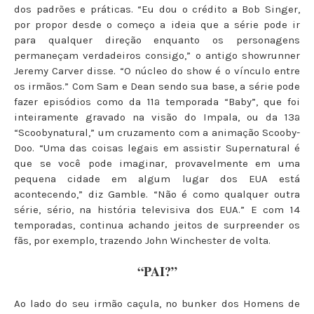
dos padrões e práticas. “Eu dou o crédito a Bob Singer,
por propor desde o começo a ideia que a série pode ir
para qualquer direção enquanto os personagens
permaneçam verdadeiros consigo,” o antigo showrunner
Jeremy Carver disse. “O núcleo do show é o vínculo entre
os irmãos.” Com Sam e Dean sendo sua base, a série pode
fazer episódios como da 11ª temporada “Baby”, que foi
inteiramente gravado na visão do Impala, ou da 13ª
“Scoobynatural,” um cruzamento com a animação Scooby-
Doo. “Uma das coisas legais em assistir Supernatural é
que se você pode imaginar, provavelmente em uma
pequena cidade em algum lugar dos EUA está
acontecendo,” diz Gamble. “Não é como qualquer outra
série, sério, na história televisiva dos EUA.” E com 14
temporadas, continua achando jeitos de surpreender os
fãs, por exemplo, trazendo John Winchester de volta.
“PAI?”
Ao lado do seu irmão caçula, no bunker dos Homens de