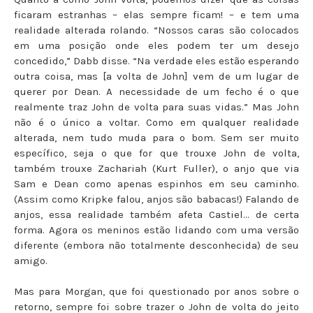
ficaram estranhas – elas sempre ficam! – e tem uma
realidade alterada rolando. “Nossos caras são colocados
em uma posição onde eles podem ter um desejo
concedido,” Dabb disse. “Na verdade eles estão esperando
outra coisa, mas [a volta de John] vem de um lugar de
querer por Dean. A necessidade de um fecho é o que
realmente traz John de volta para suas vidas.” Mas John
não é o único a voltar. Como em qualquer realidade
alterada, nem tudo muda para o bom. Sem ser muito
específico, seja o que for que trouxe John de volta,
também trouxe Zachariah (Kurt Fuller), o anjo que via
Sam e Dean como apenas espinhos em seu caminho.
(Assim como Kripke falou, anjos são babacas!) Falando de
anjos, essa realidade também afeta Castiel... de certa
forma. Agora os meninos estão lidando com uma versão
diferente (embora não totalmente desconhecida) de seu
amigo.
Mas para Morgan, que foi questionado por anos sobre o
retorno, sempre foi sobre trazer o John de volta do jeito