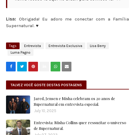
Lisa:
Obrigada! Eu adoro me conectar com a Família
Supernatural. ♥
Tags
Entrevista
Entrevista Exclusiva
Lisa Berry
Luma Pagno
TALVEZ VOCÊ GOSTE DESTAS POSTAGENS
Jared, Jensen e Misha celebram os 20 anos de
Supernatural em entrevista especial.
July 10, 2025
Entrevista: Misha Collins quer ressucitar o universo
de Supernatural.
July 07, 2023