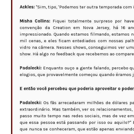
Ackles:
"Sim, tipo, 'Podemos ter outra temporada com is
Misha Collins:
Fiquei totalmente surpreso por have
convenção da Creation em Nova Jersey, há 16 an
impressionado. Quando estamos filmando, estamos no
mil cenas, e eles ficam entediados com nossas pal
vidro na câmera. Nesses shows, conseguimos ver uma
show. Há algo no feedback que recebemos ao comparec
Padalecki:
Enquanto ouço a gente falando, percebo q
elogios, que provavelmente começou quando éramos jo
E então você percebeu que poderia aproveitar o pod
Padalecki:
Os fãs arrecadaram milhões de dólares pa
extraordinário. Mas também, ver os relacionamentos, 
passo muito tempo nas redes sociais, mas de vez em 
que essa pessoa está passando por isso ou aquilo?"
que nunca se conheceram, que estão apenas enviando 