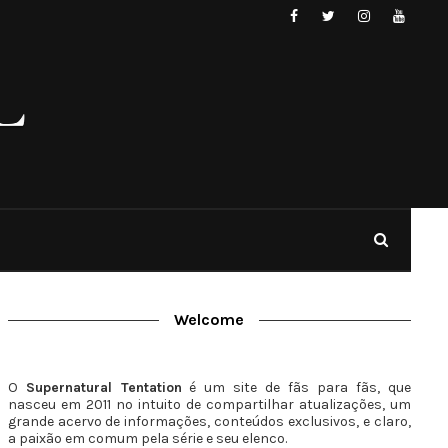
Welcome
O
Supernatural Tentation
é um site de fãs para fãs, que
nasceu em 2011 no intuito de compartilhar atualizações, um
grande acervo de informações, conteúdos exclusivos, e claro,
a paixão em comum pela série e seu elenco.