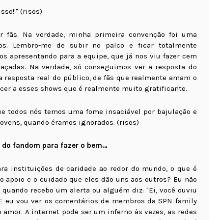
so!'" (risos)
r fãs. Na verdade, minha primeira convenção foi uma
os. Lembro-me de subir no palco e ficar totalmente
s apresentando para a equipe, que já nos viu fazer cem
haçadas. Na verdade, só conseguimos ver a resposta do
 resposta real do público, de fãs que realmente amam o
er a esses shows que é realmente muito gratificante.
ue todos nós temos uma fome insaciável por bajulação e
vens, quando éramos ignorados. (risos)
er do fandom para fazer o bem…
ra instituições de caridade ao redor do mundo, o que é
o apoio e o cuidado que eles dão uns aos outros? Eu não
quando recebo um alerta ou alguém diz: "Ei, você ouviu
 E eu vou ver os comentários de membros da SPN family
amor. A internet pode ser um inferno às vezes, as redes