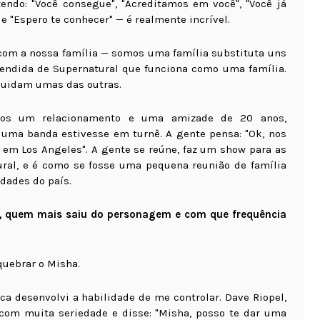
endo: "Você consegue", "Acreditamos em você", "Você já
e "Espero te conhecer" — é realmente incrível.
com a nossa família — somos uma família substituta uns
endida de Supernatural que funciona como uma família.
cuidam umas das outras.
mos um relacionamento e uma amizade de 20 anos,
 uma banda estivesse em turnê. A gente pensa: "Ok, nos
em Los Angeles". A gente se reúne, faz um show para as
l, e é como se fosse uma pequena reunião de família
dades do país.
o, quem mais saiu do personagem e com que frequência
uebrar o Misha.
a desenvolvi a habilidade de me controlar. Dave Riopel,
 com muita seriedade e disse: "Misha, posso te dar uma