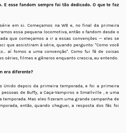
. E esse fandom sempre foi tão dedicado. O que te faz
érie em si. Começamos na WB e, no final da primeira
ramos essa pequena locomotiva, então o fandom desde o
orada que começamos a ir a essas convenções — eles se
eci que assistiram à série, quando pergunto: "Como você
o... aí fomos a uma convenção". Como fui fã de coisas
es séries, filmes e gêneros enquanto crescia, eu entendo.
 era diferente?
 Unido depois da primeira temporada, e foi a primeira
 pessoas de Buffy, a Caça-Vampiros e Smallville , e uma
ma temporada. Mas eles fizeram uma grande campanha de
porada, então, quando cheguei, a resposta dos fãs foi