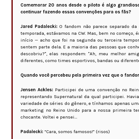
Comemorar 20 anos desde o piloto é algo grandioso
continuar fazendo essas convenções para os fãs?
Jared Padalecki:
O fandom não parece separado da s
temporada, estávamos na CW. Mas, bem no começo, é
início — acho que foi na segunda ou terceira temp
sentem parte dela. E a maioria das pessoas que conh
descobriu?", elas respondem: "Ah, meu melhor amig
diferentes, como times esportivos, bandas ou diferent
Quando você percebeu pela primeira vez que o fandom
Jensen Ackles:
Participei de uma convenção no Reino
representando Supernatural da qual participei. Havia
variedade de séries do gênero, e tínhamos apenas u
marketing no Reino Unido para a nossa primeira tem
chocante. Voltei e pensei...
Padalecki:
“Cara, somos famosos!” (risos)