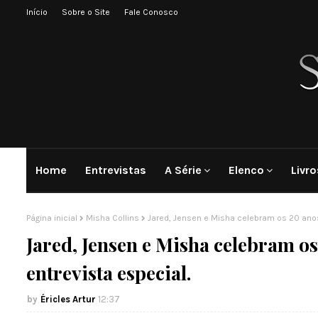
Início
Sobre o Site
Fale Conosco
Home
Entrevistas
A Série
Elenco
Livro
Página inicial
Misha Collins
Jared, Jensen e Misha celebram os 20 anos
Jared, Jensen e Misha celebram o
entrevista especial.
Éricles Artur
12:37