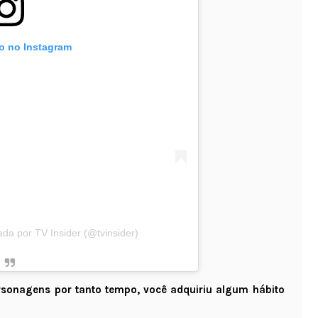
to no Instagram
da por TV Insider (@tvinsider)
ersonagens por tanto tempo, você adquiriu algum hábito