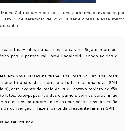
e Misha Collins em maio deste ano para uma conversa super
- em 13 de setembro de 2025, a série chega a esse marco
companhe:
 realistas — eles nunca nos deixaram. Sejam reprises,
ies pós-Supernatural, Jared Padalecki, Jensen Ackles e
eles em Nova Jersey na turnê "The Road So Far…The Road
inerante dedicada à série e a tudo relacionado ao SPN
iais), este evento de maio de 2025 estava repleto de fãs
 fotos, bate-papos rápidos e painéis com os caras. E, ao
omo eles nos contaram entre as aparições e nossa sessão
as da convenção — fazem parte da crescente família SPN.
das ao seu mundo.