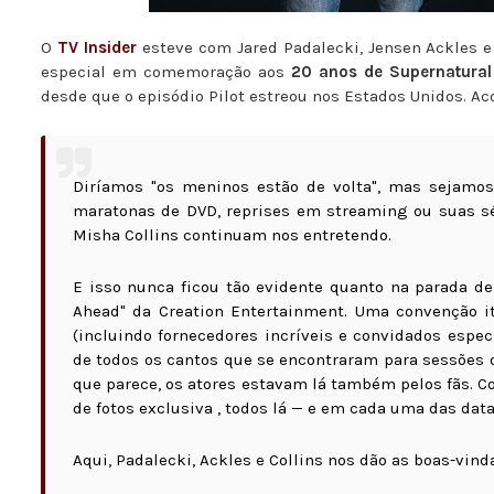
O
TV Insider
esteve com Jared Padalecki, Jensen Ackles 
especial em comemoração aos
20 anos de Supernatural
desde que o episódio Pilot estreou nos Estados Unidos. A
Diríamos "os meninos estão de volta", mas sejamos
maratonas de DVD, reprises em streaming ou suas sér
Misha Collins continuam nos entretendo.
E isso nunca ficou tão evidente quanto na parada d
Ahead" da Creation Entertainment. Uma convenção it
(incluindo fornecedores incríveis e convidados espec
de todos os cantos que se encontraram para sessões de
que parece, os atores estavam lá também pelos fãs. C
de fotos exclusiva , todos lá — e em cada uma das dat
Aqui, Padalecki, Ackles e Collins nos dão as boas-vin