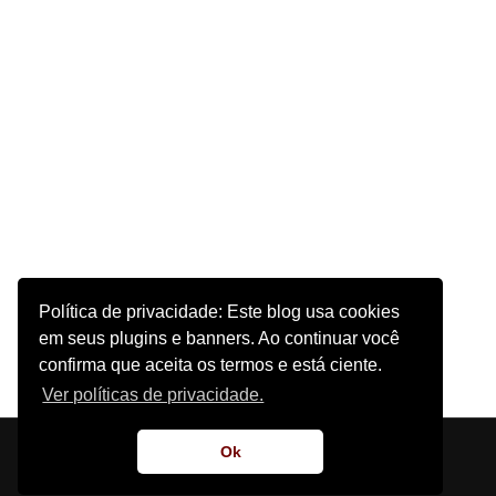
Política de privacidade: Este blog usa cookies
em seus plugins e banners. Ao continuar você
confirma que aceita os termos e está ciente.
Ver políticas de privacidade.
Início
Sobre o Site
Contato
Ok
Supernatural Tentation | 2011 - 2022 - Design por
Blog