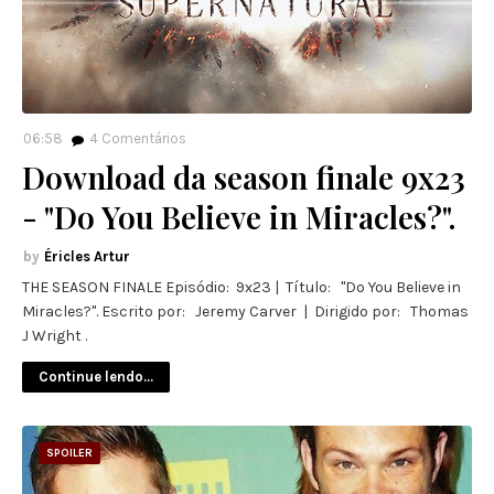
06:58
4
Comentários
Download da season finale 9x23
- "Do You Believe in Miracles?".
Éricles Artur
THE SEASON FINALE Episódio: 9x23 | Título: "Do You Believe in
Miracles?". Escrito por: Jeremy Carver | Dirigido por: Thomas
J Wright .
Continue lendo...
SPOILER