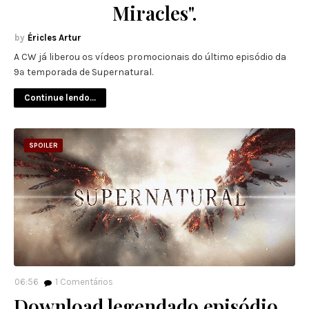
Miracles".
Éricles Artur
A CW já liberou os vídeos promocionais do último episódio da
9ª temporada de Supernatural.
Continue lendo...
SPOILER
06:56
1
Comentários
Download legendado episódio