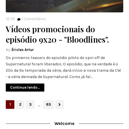
12:35
1
Comentários
Vídeos promocionais do
episódio 9x20 - "Bloodlines".
Éricles Artur
Os primeiros teasers do episódio piloto do spin off de
Supernatural foram liberados. O episódio, que na verdade é o
20º da 9ª temporada da série, dará início a nova trama da CW
- a série derivada de Supernatural. Como já fal…
Continue lendo...
...
1
2
3
63
Welcome