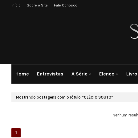
Início
Sobre o Site
Fale Conosco
Home
Entrevistas
A Série
Elenco
Livro
Mostrando postagens com o rótulo
CLÉCIO SOUTO
Nenhum resul
1