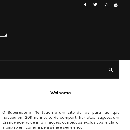
Welcome
O
Supernatural Tentation
é um site de fãs para fãs, que
nasceu em 2011 no intuito de compartilhar atualizações, um
grande acervo de informações, conteúdos exclusivos, e claro,
a paixão em comum pela série e seu elenco.