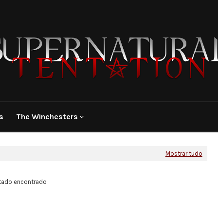
s
The Winchesters
Mostrar tudo
tado encontrado