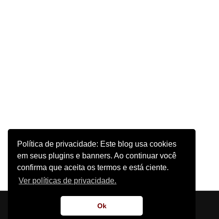
Política de privacidade: Este blog usa cookies
em seus plugins e banners. Ao continuar você
confirma que aceita os termos e está ciente.
Ver políticas de privacidade.
Início
Sobre o Site
Contato
Ok