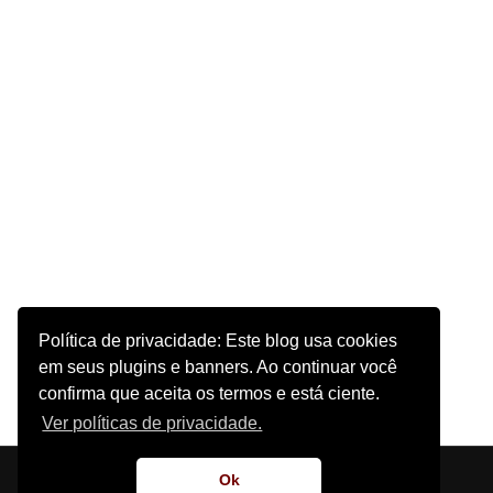
Política de privacidade: Este blog usa cookies
em seus plugins e banners. Ao continuar você
confirma que aceita os termos e está ciente.
Ver políticas de privacidade.
Início
Sobre o Site
Contato
Ok