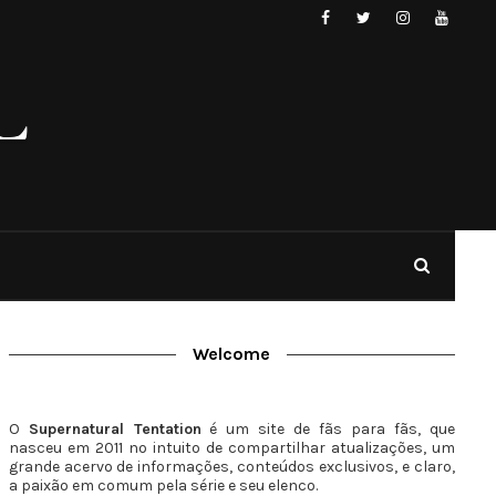
Welcome
O
Supernatural Tentation
é um site de fãs para fãs, que
nasceu em 2011 no intuito de compartilhar atualizações, um
grande acervo de informações, conteúdos exclusivos, e claro,
a paixão em comum pela série e seu elenco.