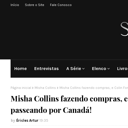
Início
Sobre o Site
Fale Conosco
Home
Entrevistas
A Série
Elenco
Livro
Página inicial
Misha Collins
Misha Collins fazendo compras, e Colin Fo
Misha Collins fazendo compras, e
passeando por Canadá!
Éricles Artur
19:35