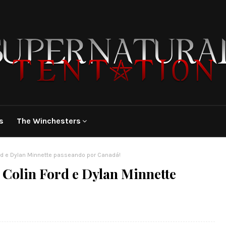
s
The Winchesters
rd e Dylan Minnette passeando por Canadá!
 Colin Ford e Dylan Minnette