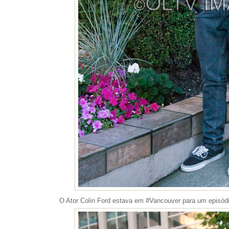
O Ator Colin Ford estava em #Vancouver para um episód