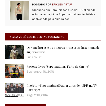
POSTADO POR
ÉRICLES ARTUR
Graduado em Comunicação Social - Publicidade
e Propaganda, fã de Supernatural desde 2009 e
apaixonado pela cultura pop.
TALVEZ VOCÊ GOSTE DESTAS POSTAGENS
Os 5 melhores e os 5 piores monstros da semana de
Supernatural.
June 07, 2019
Review: Livro "Supernatural: Feito de Carne".
September 18, 2018
Projeto #SupernaturalDay: 11 anos de #SPN na TV.
Participe!
August 01, 2016