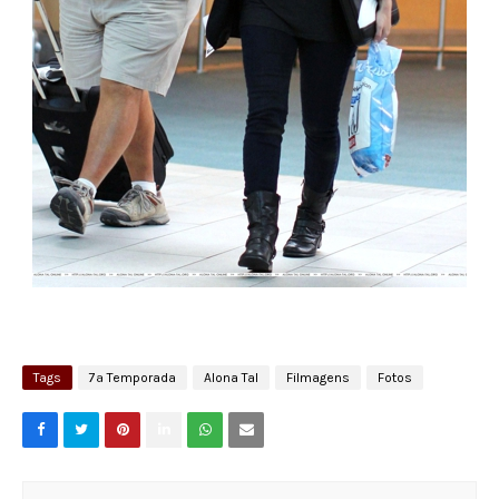
Tags
7ª Temporada
Alona Tal
Filmagens
Fotos