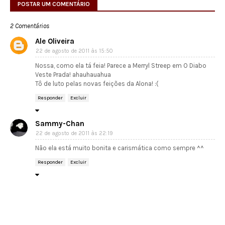
POSTAR UM COMENTÁRIO
2 Comentários
Ale Oliveira
22 de agosto de 2011 às 15:50
Nossa, como ela tá feia! Parece a Merryl Streep em O Diabo
Veste Prada! ahauhauahua
Tô de luto pelas novas feições da Alona! :(
Responder
Excluir
Sammy-Chan
22 de agosto de 2011 às 22:19
Não ela está muito bonita e carismática como sempre ^^
Responder
Excluir