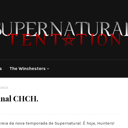
s
The Winchesters
CHCH.
canal CHCH.
reia da nova temporada de Supernatural. É hoje, Hunters!