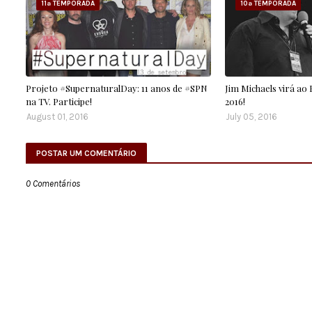
11ª TEMPORADA
10ª TEMPORADA
Projeto #SupernaturalDay: 11 anos de #SPN
Jim Michaels virá ao
na TV. Participe!
2016!
August 01, 2016
July 05, 2016
POSTAR UM COMENTÁRIO
0 Comentários