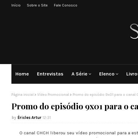
Início
Sobre o Site
Fale Conosco
Home
Entrevistas
A Série
Elenco
Livro
Página inicial
Vídeo Promocional
Promo do episódio 9x01 para o canal 
Promo do episódio 9x01 para o 
Éricles Artur
12:31
O canal CHCH liberou seu vídeo promocional para a est