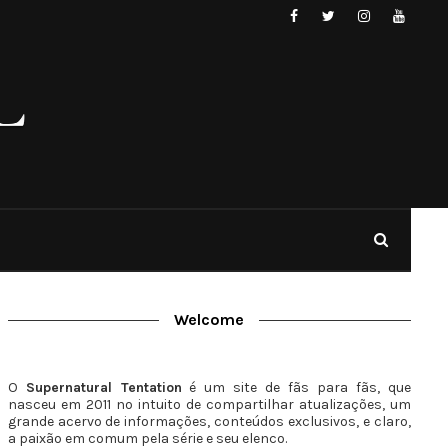
Welcome
O
Supernatural Tentation
é um site de fãs para fãs, que
nasceu em 2011 no intuito de compartilhar atualizações, um
grande acervo de informações, conteúdos exclusivos, e claro,
a paixão em comum pela série e seu elenco.