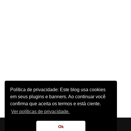
Política de privacidade: Este blog usa cookies
em seus plugins e banners. Ao continuar você
confirma que aceita os termos e está ciente.
Ver políticas de privacidade.
Início
Sobre o Site
Contato
Ok