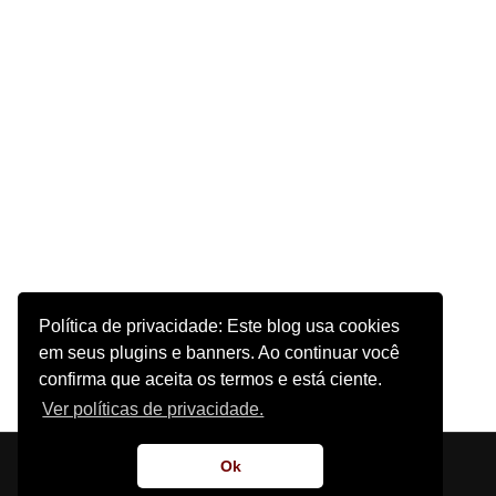
Política de privacidade: Este blog usa cookies
em seus plugins e banners. Ao continuar você
confirma que aceita os termos e está ciente.
Ver políticas de privacidade.
Início
Sobre o Site
Contato
Ok