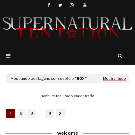
Mostrando postagens com o rótulo
BOX
Mostrar tudo
Nenhum resultado encontrado
...
1
2
3
8
Welcome