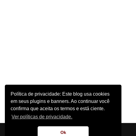
Política de privacidade: Este blog usa cookies
em seus plugins e banners. Ao continuar você
confirma que aceita os termos e está ciente.
Ver políticas de privacidade.
Início
Sobre o Site
Contato
Ok