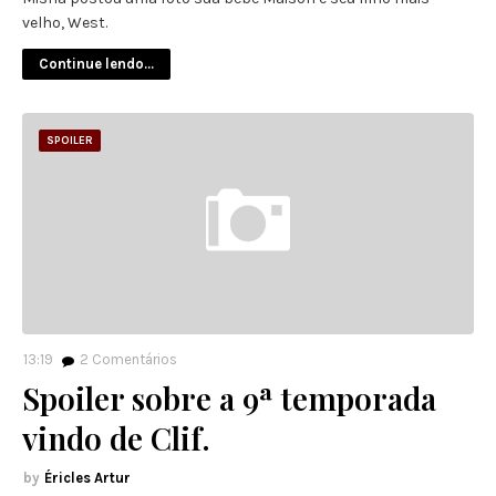
velho, West.
Continue lendo...
SPOILER
13:19
2
Comentários
Spoiler sobre a 9ª temporada
vindo de Clif.
Éricles Artur