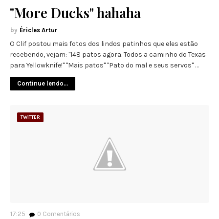
"More Ducks" hahaha
Éricles Artur
O Clif postou mais fotos dos lindos patinhos que eles estão
recebendo, vejam: "148 patos agora. Todos a caminho do Texas
para Yellowknife!" "Mais patos" "Pato do mal e seus servos" …
Continue lendo...
TWITTER
17:25
0
Comentários