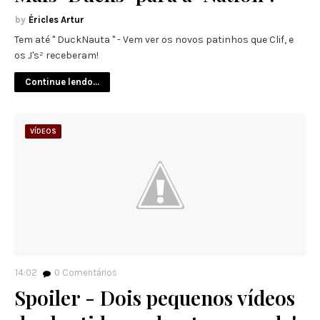
Éricles Artur
Tem até " DuckNauta " - Vem ver os novos patinhos que Clif, e
os J's² receberam!
Continue lendo...
VÍDEOS
14:02
0
Comentários
Spoiler - Dois pequenos vídeos