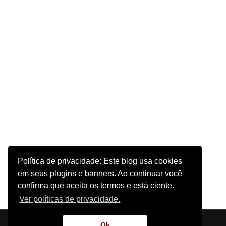
Política de privacidade: Este blog usa cookies
em seus plugins e banners. Ao continuar você
confirma que aceita os termos e está ciente.
Ver políticas de privacidade.
Início
Sobre o Site
Contato
Ok