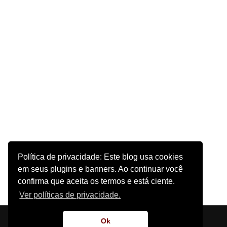
Política de privacidade: Este blog usa cookies
em seus plugins e banners. Ao continuar você
confirma que aceita os termos e está ciente.
Ver políticas de privacidade.
Início
Sobre o Site
Contato
Ok