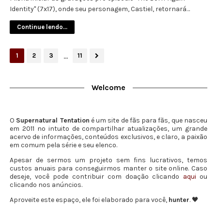
Identity" (7x17), onde seu personagem, Castiel, retornará…
Continue lendo...
...
1
2
3
11
Welcome
O
Supernatural Tentation
é um site de fãs para fãs, que nasceu
em 2011 no intuito de compartilhar atualizações, um grande
acervo de informações, conteúdos exclusivos, e claro, a paixão
em comum pela série e seu elenco.
Apesar de sermos um projeto sem fins lucrativos, temos
custos anuais para conseguirmos manter o site online. Caso
deseje, você pode contribuir com doação clicando
aqui
ou
clicando nos anúncios.
Aproveite este espaço, ele foi elaborado para você,
hunter
. 🖤