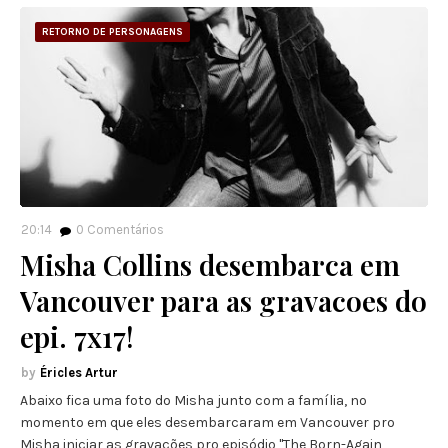
RETORNO DE PERSONAGENS
20:14
0
Comentários
Misha Collins desembarca em
Vancouver para as gravacoes do
epi. 7x17!
Éricles Artur
Abaixo fica uma foto do Misha junto com a família, no
momento em que eles desembarcaram em Vancouver pro
Misha iniciar as gravações pro episódio "The Born-Again