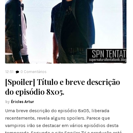
12:51
0
Comentários
[Spoiler] Título e breve descrição
do episódio 8x05.
Éricles Artur
Uma breve descrição do episódio 8x05, liberada
recentemente, revela alguns spoilers. Parece que
vampiros irão se destacar em vários episódios desta
temporada. Segundo o site Spoiler TV a produção está