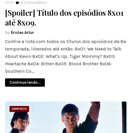
13:10
0
Comentários
[Spoiler] Título dos episódios 8x01
até 8x09.
Éricles Artur
Confira a lista com todos os títulos dos episódios da 8ª
temporada, liberados até então: 8x01: We Need to Talk
About Kevin 8x02: What's Up, Tiger Mommy? 8x03:
Heartache 8x04: Bitten 8x05: Blood Brother 8x06:
Southern Co…
Continue lendo...
VAMPIROS