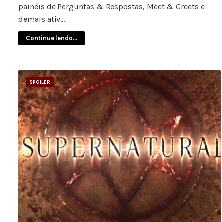
painéis de Perguntas & Respostas, Meet & Greets e
demais ativ…
Continue lendo...
SPOILER