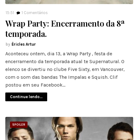
15:51
1
Comentários
Wrap Party: Encerramento da 8ª
temporada.
Éricles Artur
Aconteceu ontem, dia 13, a Wrap Party , festa de
encerramento da temporada atual te Supernatural. O
elenco se divertiu no clube Five Sixty, em Vancouver,
com o som das bandas The Impalas e Squish. Clif
postou em seu Facebook…
Continue lendo...
SPOILER