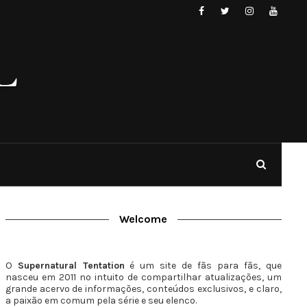
Welcome
O
Supernatural Tentation
é um site de fãs para fãs, que
nasceu em 2011 no intuito de compartilhar atualizações, um
grande acervo de informações, conteúdos exclusivos, e claro,
a paixão em comum pela série e seu elenco.