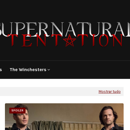
s
The Winchesters
Mostrar tudo
SPOILER